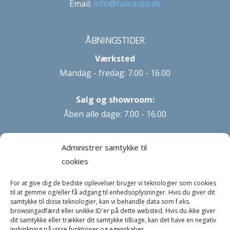
Email:
info@halsauto.dk
ÅBNINGSTIDER
Værksted
Mandag - fredag: 7.00 - 16.00
Salg og showroom:
Åben alle dage: 7.00 - 16.00
Vaskehal:
Administrer samtykke til
Åben alle dage: 7.00 - 22.00
cookies
For at give dig de bedste oplevelser bruger vi teknologier som cookies
HALS AUTO A/S STØTTER KRÆFTENS BEKÆMPELSE
til at gemme og/eller få adgang til enhedsoplysninger. Hvis du giver dit
samtykke til disse teknologier, kan vi behandle data som f.eks.
browsingadfærd eller unikke ID'er på dette websted. Hvis du ikke giver
dit samtykke eller trækker dit samtykke tilbage, kan det have en negativ
indvirkning på visse funktioner og egenskaber.