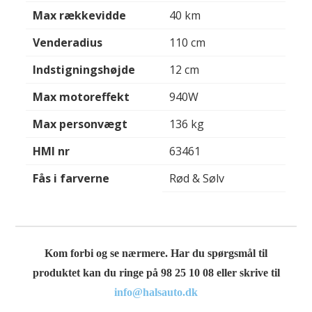
Max rækkevidde
40 km
Venderadius
110 cm
Indstigningshøjde
12 cm
Max motoreffekt
940W
Max personvægt
136 kg
HMI nr
63461
Fås i farverne
Rød & Sølv
Kom forbi og se nærmere. Har du spørgsmål til
produktet kan du ringe på 98 25 10 08 eller skrive til
info@halsauto.dk