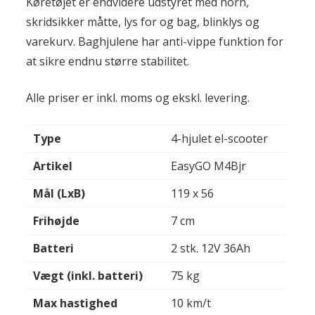
Køretøjet er endvidere udstyret med horn,
skridsikker måtte, lys for og bag, blinklys og
varekurv. Baghjulene har anti-vippe funktion for
at sikre endnu større stabilitet.
Alle priser er inkl. moms og ekskl. levering.
Type
4-hjulet el-scooter
Artikel
EasyGO M4Bjr
Mål (LxB)
119 x 56
Frihøjde
7 cm
Batteri
2 stk. 12V 36Ah
Vægt (inkl. batteri)
75 kg
Max hastighed
10 km/t